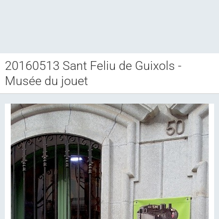
20160513 Sant Feliu de Guixols -
Club CCAM
Musée du jouet
Bourse RETROJOUETS
Agenda
Articles
Album photo
Liens
Contact