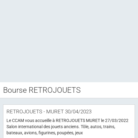
Bourse RETROJOUETS
Club CCAM
Bourse RETROJOUETS
RETROJOUETS - MURET 30/04/2023
Agenda
Le CCAM vous accueille à RETROJOUETS MURET le 27/03/2022
Articles
Salon international des jouets anciens. Tôle, autos, trains,
bateaux, avions, figurines, poupées, jeux
Album photo