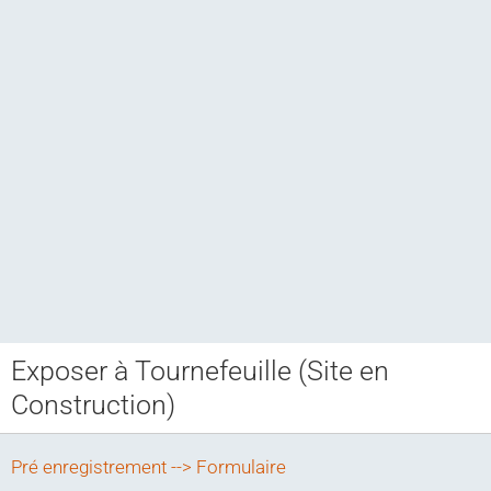
Exposer à Tournefeuille (Site en
Club CCAM
Construction)
Bourse RETROJOUETS
Agenda
Pré enregistrement --> Formulaire