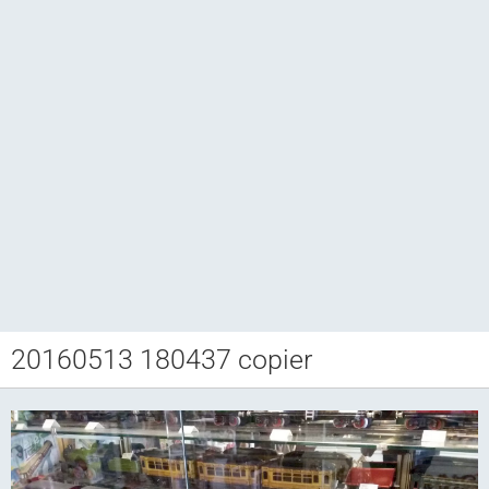
20160513 180437 copier
Club CCAM
Bourse RETROJOUETS
Agenda
Articles