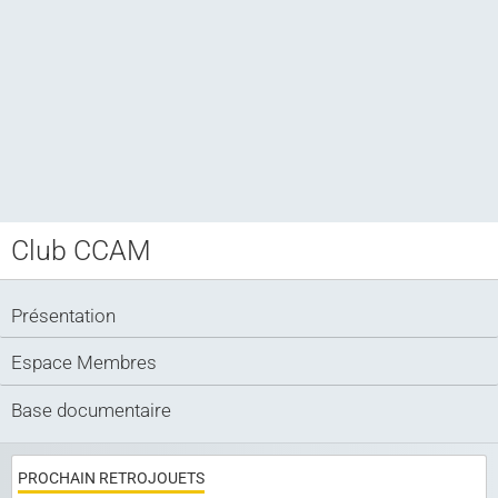
Club CCAM
Club CCAM
Bourse RETROJOUETS
Présentation
Agenda
Espace Membres
Articles
Base documentaire
Album photo
Liens
PROCHAIN RETROJOUETS