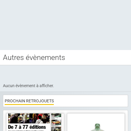
Autres évènements
Club CCAM
Bourse RETROJOUETS
Agenda
Aucun évènement à afficher.
Articles
PROCHAIN RETROJOUETS
Album photo
Liens
Contact