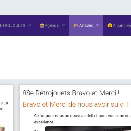
RETROJOUETS
Agenda
Articles
Album ph
88e Rétrojouets Bravo et Merci !
Bravo et Merci de nous avoir suivi !
ns La
ion
Ce fut pour nous un nouveau défi et pour vous une nou
expérience.