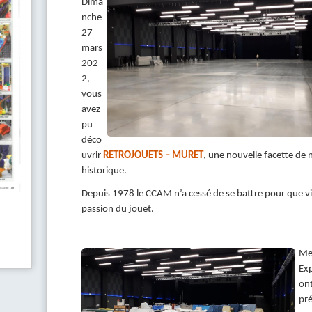
Dima
nche
27
mars
202
2,
vous
avez
pu
déco
uvrir
RETROJOUETS – MURET
, une nouvelle facette de 
historique.
Depuis 1978 le CCAM n’a cessé de se battre pour que v
passion du jouet.
Mer
Ex
on
pré