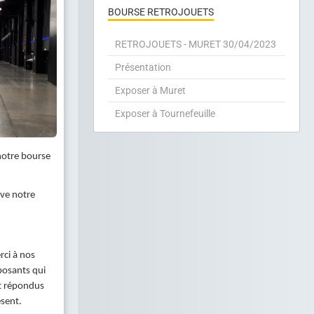
BOURSE RETROJOUETS
RETROJOUETS - MURET 30/04/2023
Présentation
Exposer à Muret
Exposer à Tournefeuille
notre bourse
ive notre
ci à nos
posants qui
t répondus
sent.