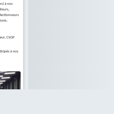
ci à nos
iteurs,
lectionneurs
Amis.
teur, CSGP
icipés à nos