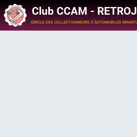
Club CCAM - RETRO
cercle des collectionneurs d'automobiles miniat