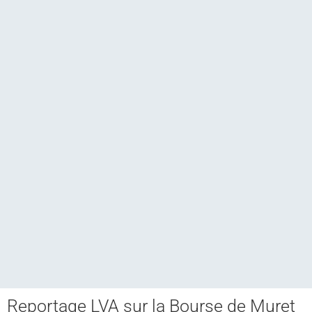
Reportage LVA sur la Bourse de Muret
Club CCAM