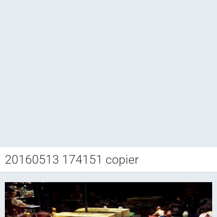
20160513 174151 copier
Club CCAM
Bourse RETROJOUETS
Agenda
Articles