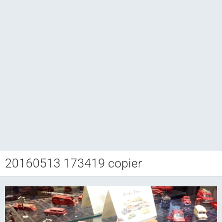
20160513 173419 copier
Club CCAM
Bourse RETROJOUETS
Agenda
Articles