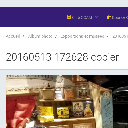
Club CCAM
Bourse 
Accueil
Album photo
Expositions et musées
20160513
20160513 172628 copier