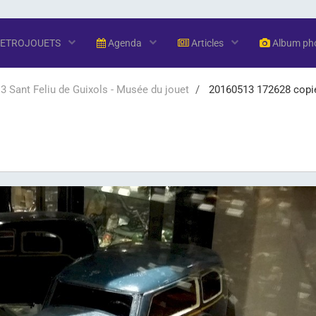
RETROJOUETS
Agenda
Articles
Album ph
 Sant Feliu de Guixols - Musée du jouet
20160513 172628 copi