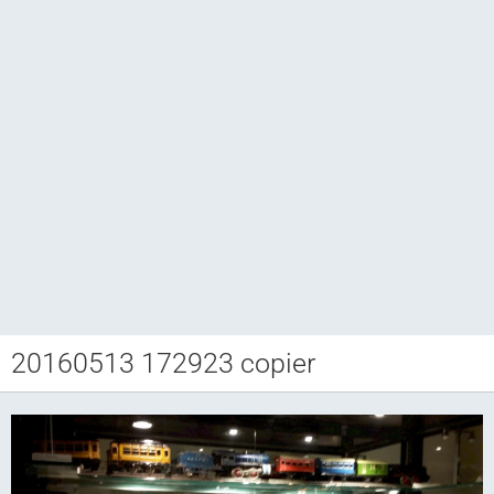
20160513 172923 copier
Club CCAM
Bourse RETROJOUETS
Agenda
Articles