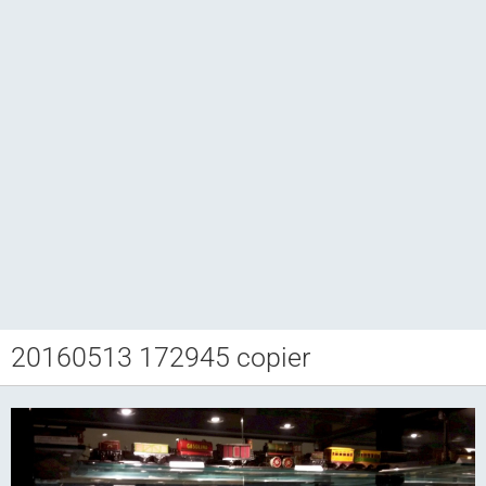
20160513 172945 copier
Club CCAM
Bourse RETROJOUETS
Agenda
Articles