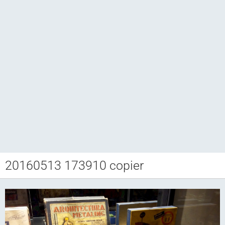
20160513 173910 copier
Club CCAM
Bourse RETROJOUETS
Agenda
Articles