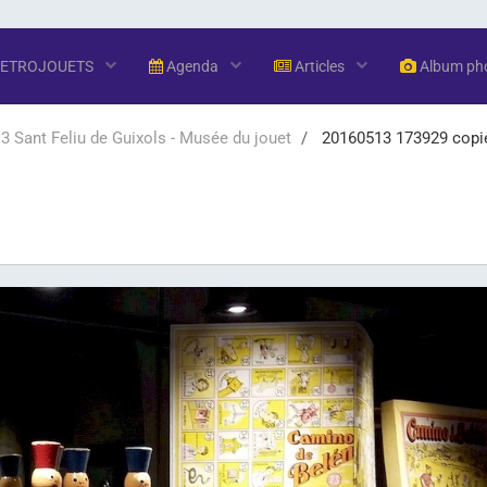
RETROJOUETS
Agenda
Articles
Album ph
 Sant Feliu de Guixols - Musée du jouet
20160513 173929 copi