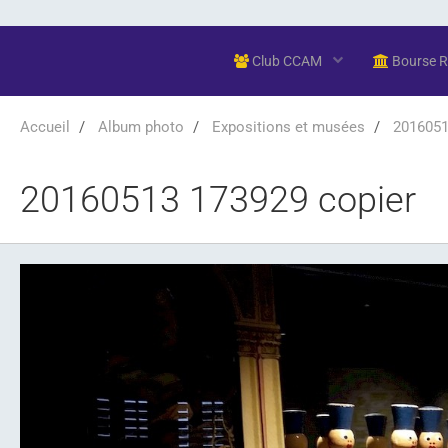
Club CCAM
Bourse 
Accueil
Album photo
Expositions et musées
20160513
20160513 173929 copier