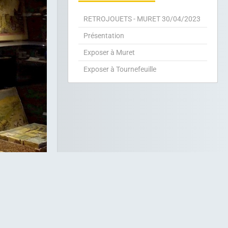
RETROJOUETS - MURET 30/04/2023
Présentation
Exposer à Muret
Exposer à Tournefeuille