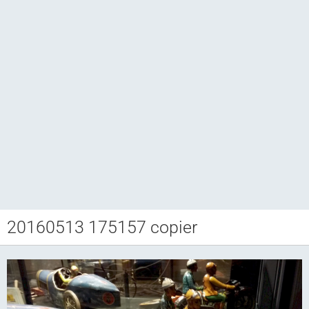
20160513 175157 copier
Club CCAM
Bourse RETROJOUETS
Agenda
Articles