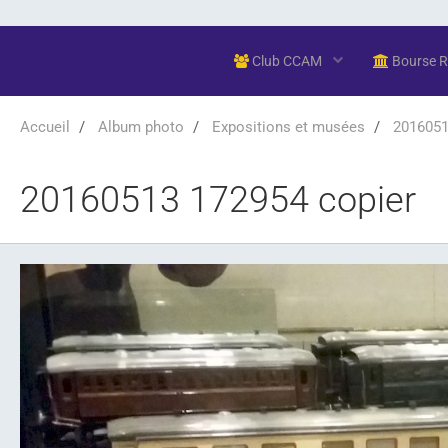
Club CCAM
Bourse 
Accueil
Album photo
Expositions et musées
20160513
20160513 172954 copier