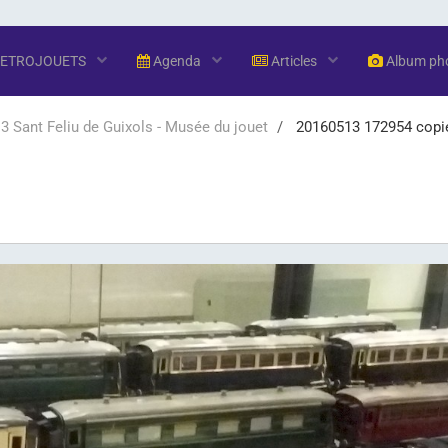
RETROJOUETS
Agenda
Articles
Album ph
 Sant Feliu de Guixols - Musée du jouet
20160513 172954 copi