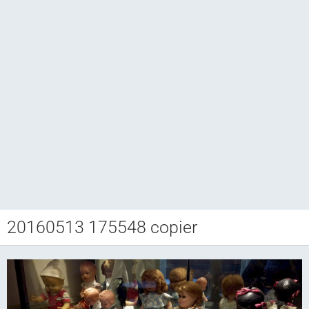
20160513 175548 copier
Club CCAM
Bourse RETROJOUETS
Agenda
Articles