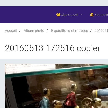
Club CCAM
Bourse 
Accueil
Album photo
Expositions et musées
20160513
20160513 172516 copier