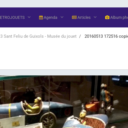
RETROJOUETS
Agenda
Articles
Album ph
 Sant Feliu de Guixols - Musée du jouet
20160513 172516 copi