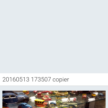
20160513 173507 copier
Club CCAM
Bourse RETROJOUETS
Agenda
Articles