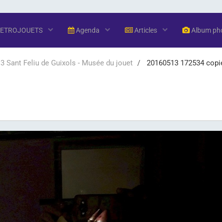
RETROJOUETS
Agenda
Articles
Album ph
 Sant Feliu de Guixols - Musée du jouet
20160513 172534 copi