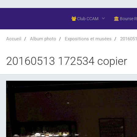
Club CCAM
Bourse 
Accueil
Album photo
Expositions et musées
20160513
20160513 172534 copier