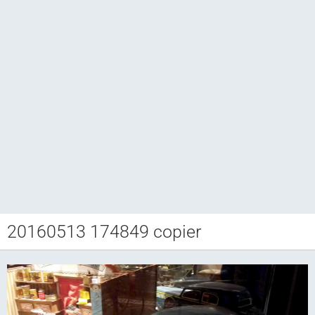
20160513 174849 copier
Club CCAM
Bourse RETROJOUETS
Agenda
Articles