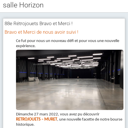
salle Horizon
Club CCAM
Bourse RETROJOUETS
88e Rétrojouets Bravo et Merci !
Agenda
Bravo et Merci de nous avoir suivi !
Articles
Ce fut pour nous un nouveau défi et pour vous une nouvelle
expérience.
Album photo
Liens
Contact
Dimanche 27 mars 2022, vous avez pu découvrir
RETROJOUETS – MURET
, une nouvelle facette de notre bourse
historique.