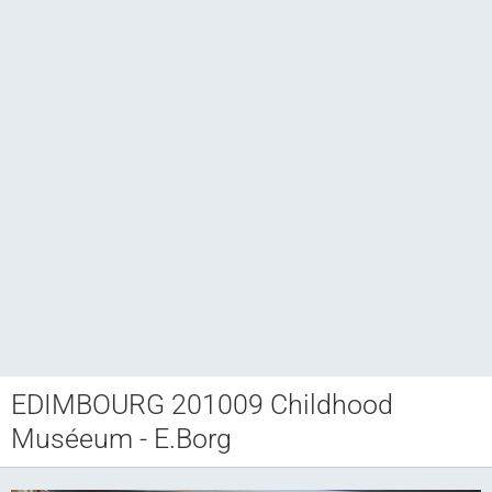
EDIMBOURG 201009 Childhood
Club CCAM
Muséeum - E.Borg
Bourse RETROJOUETS
Agenda