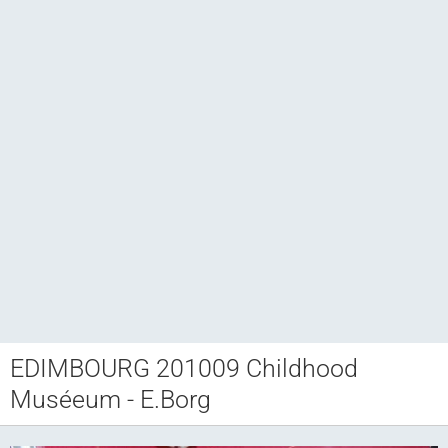
EDIMBOURG 201009 Childhood
Club CCAM
Muséeum - E.Borg
Bourse RETROJOUETS
Agenda