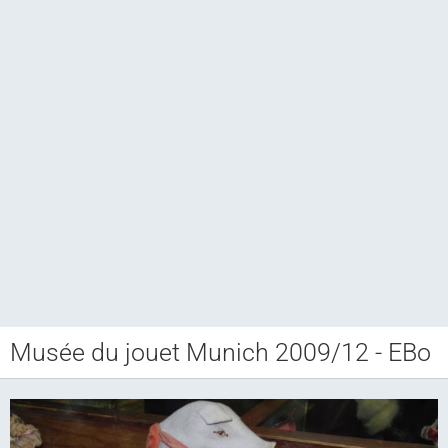
Musée du jouet Munich 2009/12 - EBo
Club CCAM
Bourse RETROJOUETS
Agenda