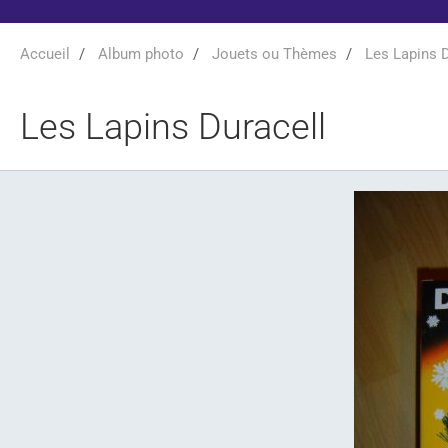
Accueil
Album photo
Jouets ou Thèmes
Les Lapins D
Les Lapins Duracell