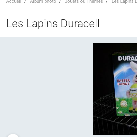
Accueil
Album photo
Jouets ou Thèmes
Les Lapins D
Les Lapins Duracell