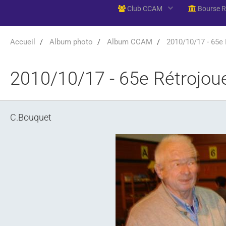
Club CCAM
Bourse 
Accueil
Album photo
Album CCAM
2010/10/17 - 65e 
2010/10/17 - 65e Rétrojou
C.Bouquet