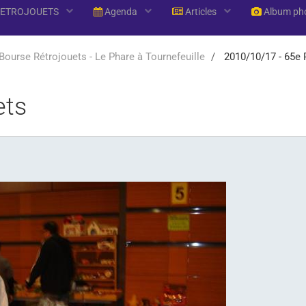
RETROJOUETS
Agenda
Articles
Album ph
Bourse Rétrojouets - Le Phare à Tournefeuille
2010/10/17 - 65e 
ets